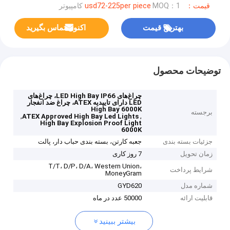
قیمت：usd72-225per piece
MOQ：1 کامپیوتر
بهترین قیمت
اکنون تماس بگیرید
توضیحات محصول
چراغ‌های LED High Bay IP66، چراغ‌های
LED دارای تاییدیه ATEX، چراغ ضد انفجار
High Bay 6000K
برجسته
,
,
ATEX Approved High Bay Led Lights
High Bay Explosion Proof Light
6000K
جزئیات بسته بندی
جعبه کارتن، بسته بندی حباب دار، پالت
زمان تحویل
7 روز کاری
T/T، D/P، D/A، Western Union،
شرایط پرداخت
MoneyGram
شماره مدل
GYD620
قابلیت ارائه
50000 عدد در ماه
بیشتر ببینید