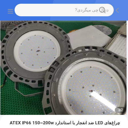
3
/
2
چراغ‌های LED ضد انفجار با استاندارد ATEX IP66 150~200w