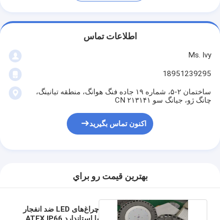
اطلاعات تماس
Ms. Ivy
18951239295
ساختمان ۲-۵، شماره ۱۹ جاده فنگ هوانگ، منطقه تیانینگ،
چانگ ژو، جیانگ سو ۲۱۳۱۴۱ CN
اکنون تماس بگیرید
بهترين قيمت رو براي
چراغ‌های LED ضد انفجار
با استاندارد ATEX IP66