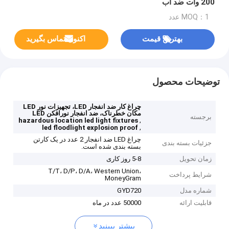
200 وات ضد آب
MOQ：1 عدد
بهترین قیمت
اکنون تماس بگیرید
توضیحات محصول
چراغ کار ضد انفجار LED، تجهیزات نور LED
مکان خطرناک، ضد انفجار نورافکن LED
برجسته
,
hazardous location led light fixtures
,
led floodlight explosion proof
چراغ LED ضد انفجار 2 عدد در یک کارتن
جزئیات بسته بندی
بسته بندی شده است.
زمان تحویل
5-8 روز کاری
T/T، D/P، D/A، Western Union،
شرایط پرداخت
MoneyGram
شماره مدل
GYD720
قابلیت ارائه
50000 عدد در ماه
بیشتر ببینید