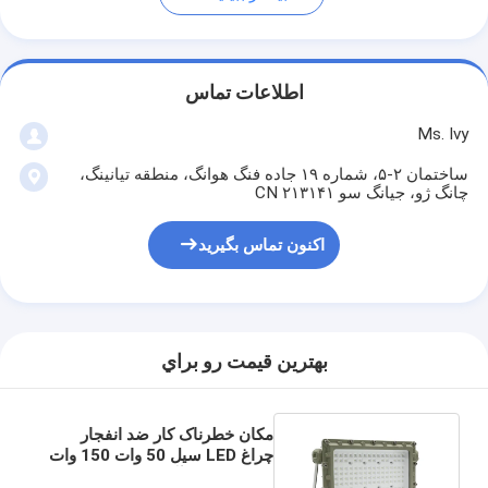
اطلاعات تماس
Ms. Ivy
ساختمان ۲-۵، شماره ۱۹ جاده فنگ هوانگ، منطقه تیانینگ،
چانگ ژو، جیانگ سو ۲۱۳۱۴۱ CN
اکنون تماس بگیرید
بهترين قيمت رو براي
مکان خطرناک کار ضد انفجار
چراغ LED سیل 50 وات 150 وات
200 وات ضد آب