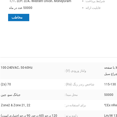
شرایط پرداخت:
T/T، D/P، D/A، Western Union، MoneyGram
قابلیت ارائه:
50000 عدد در ماه
مخاطب
ا با صفحه
100-240VAC، 50-60Hz
ولتاژ ورودی (V)::
115-130
شاخص رندر رنگ (Ra)::
70 (2±)
50000
محل مبدا::
جیانگ سو، چین
Ex nRe
برای استفاده در::
Zone2 & Zone 21, 22
زاویه پرتو::
120 درجه (60 درجه، 90 درجه اختیاری است)