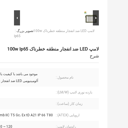
لامپ LED ضد انفجار منطقه خطرناک 100w
تصویر بزرگ :
Ip65
لامپ LED ضد انفجار منطقه خطرناک 100w Ip65
شرح
موجود می باشد با کیفیت بال
نام محصول::
آلومینیومی LED ضد انفجار چراغ سیل
بازده نوری لامپ (LM/W)::
زمان کار (ساعت)::
اروپایی (ATEX)::
mb IIC T5 Gc، Ex tD A21 IP 66 T80℃
راندمان لامپ::
120 ~ 130 Lm/W