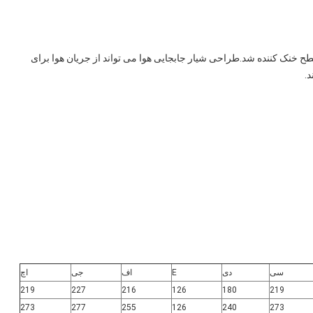
6. ساختار اتلاف حرارت باله های ثبت اختراع باعث افزایش سطح خنک کننده شد.طراحی شیار جابجایی هوا می تواند از جریان هوا برای 
د.
سی
دی
E
اف
جی
اچ
219
227
216
126
180
219
273
277
255
126
240
273