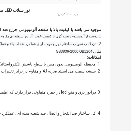
نور سیلاب LED ضد انفجار منطقه خطرناک 100 واتی
برجسته کردن:
موجود می باشد با کیفیت بالا با صفحه آلومینیومی چراغ ضد انفجار LED 
1. پوسته از آلومینیوم ریخته گری با کیفیت خوب، آباژور شیشه ای مقاوم با کیفیت خوب، با محافظ استفاده می کند.
2. بدن لامپ تصویب ساختار مهر و موم، دارای عملکرد ضد آب بالا و عم
ملی GB3836-2000.GB12045
امکانات:
1. محفظه آلومینیومی بدون مس با سطح پاشش الکترواستاتیک.
2. شیشه سفت می ایستد ضربه 4J و مقاوم در برابر تغییرات دما، عبور نور بالا.
3. درایور برق و منبع led در حفره متفاوتی قرار دارند که اطمینان می دهند گرمای LED به حفره راننده منتقل نمی شود.
4. کل ساختار ضد انفجار و اتصال ضد شعله میله ای، عملکرد قابل اعتماد ضد انفجار را تضمین می کند.