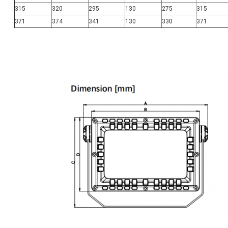
315
320
295
130
275
315
371
374
341
130
330
371