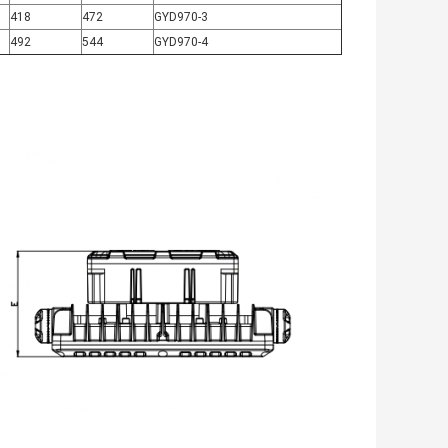
418
472
GYD970-3
492
544
GYD970-4