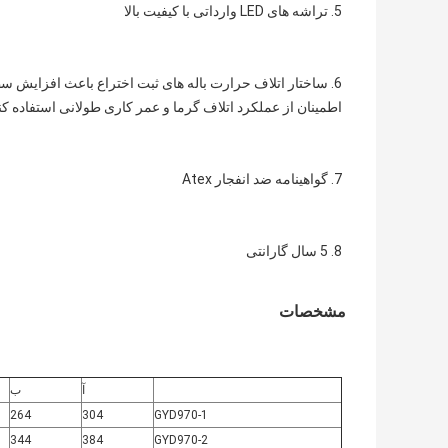
5. تراشه های LED وارداتی با کیفیت بالا
اطمینان از عملکرد اتلاف گرما و عمر کاری طولانی استفاده کن
7. گواهینامه ضد انفجار Atex
8. 5 سال گارانتی
مشخصات
آ
ب
264
304
GYD970-1
344
384
GYD970-2