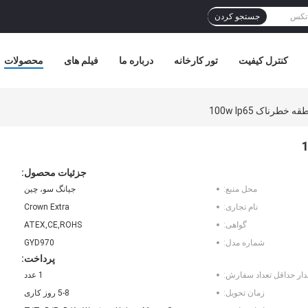
جستجو کردن
کنترل کیفیت
تور کارخانه
درباره ما
فیلم های
محصولات
جزئیات محصول:
محل منبع:
جیانگ سو، چین
نام تجاری:
Crown Extra
گواهی:
ATEX,CE,ROHS
شماره مدل:
GYD970
پرداخت:
دار حداقل تعداد سفارش:
1 عدد
زمان تحویل:
5-8 روز کاری