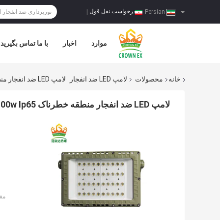
درخواست نقل قول
|
Persian
موارد
اخبار
با ما تماس بگیرید
خانه
محصولات
لامپ LED ضد انفجار
لامپ LED ضد انفجار منطقه خطرناک 100w Ip65
لامپ LED ضد انفجار منطقه خطرناک 100w Ip65
مق