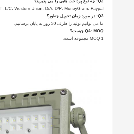
Q2: چه نوع پرداخت هایی را می پذیرید؟
T/T، L/C، Western Union، D/A، D/P، MoneyGram، Paypal و غیر
Q3: در مورد زمان تحویل چطور؟
ما می توانیم تولید را ظرف 30 روز به پایان برسانیم.
Q4: MOQ چیست؟
MOQ 1 مجموعه است.