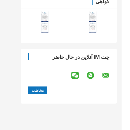
گواهی
چت IM آنلاین در حال حاضر