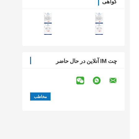
گواهی
چت IM آنلاین در حال حاضر