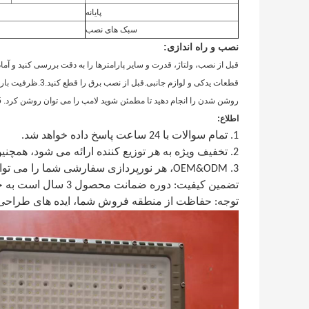
پایانه
سبک های نصب
نصب و راه اندازی:
قبل از نصب، ولتاژ، قدرت و سایر پارامترها را به دقت بررسی کنید و آم
قطعات یدکی و لوازم جانبی.
قبل از نصب برق را قطع کنید.3.
ظرفیت بارگی
روشن شدن را انجام دهید تا مطمئن شوید لامپ را می توان روشن کرد. 5.
اطلاع:
1. تمام سوالات با 24 ساعت پاسخ داده خواهد شد.
2. تخفیف ویژه به هر توزیع کننده ارائه می شود، همچنین سفارش سفارشی برای هر مشتری در دسترس است.
3. OEM&ODM، هر نورپردازی سفارشی شما را می توانیم در طراحی و قرار دادن در محدوده محصول به شما کمک کنیم.
تضمین کیفیت: دوره ضمانت محصول 3 سال است به جز موارد خاص.
توجه: حفاظت از منطقه فروش شما، ایده های طراحی