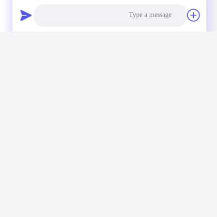
چراغ LED ضد انفجار
لامپ LED ضد انفجار
ATEX IECEx با نور
منطقه خطرناک
بالا 50 وات 150 وات
100w Ip65
200 وات 250 وات
Photo
Video Call
پیغام بگذارید
Audio Call