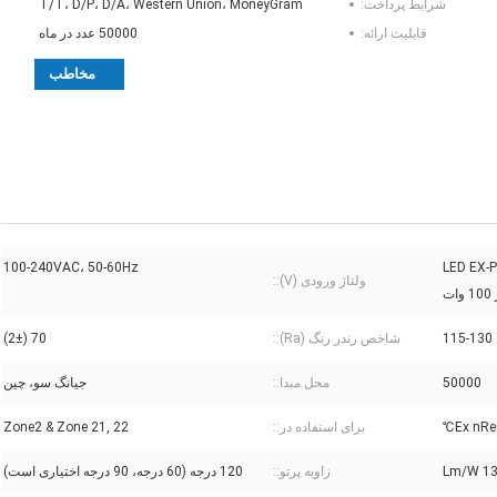
شرایط پرداخت:
T/T، D/P، D/A، Western Union، MoneyGram
قابلیت ارائه:
50000 عدد در ماه
مخاطب
LED EX-PROOF 
100-240VAC، 50-60Hz
ولتاژ ورودی (V)::
115-130
شاخص رندر رنگ (Ra)::
70 (2±)
50000
محل مبدا::
جیانگ سو، چین
Ex nRe
برای استفاده در::
Zone2 & Zone 21, 22
زاویه پرتو::
120 درجه (60 درجه، 90 درجه اختیاری است)