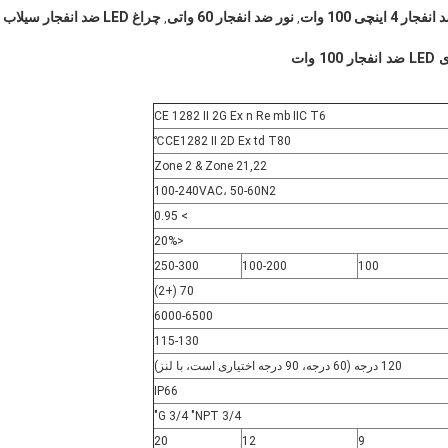
نور ضد انفجار 60 واتی
چراغ LED ضد انفجار سیلاب
,
,
CE 1282 II 2G Ex n Re mb IIC T6
CE1282 II 2D Ex td T80℃
Zone 2 & Zone 21,22
100-240VAC، 50-60N2
> 0.95
<20%
250-300
100-200
100
70 (+2)
6000-6500
115-130
120 درجه (60 درجه، 90 درجه اختیاری است، با لنز)
IP66
G 3/4 "NPT 3/4"
20
12
9