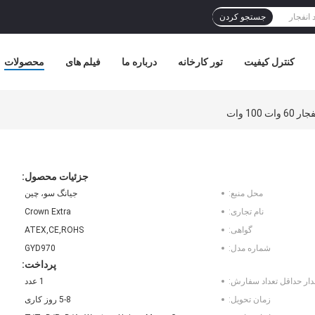
جستجو کردن
کنترل کیفیت
تور کارخانه
درباره ما
فیلم های
محصولات
جزئیات محصول:
محل منبع:
جیانگ سو، چین
نام تجاری:
Crown Extra
گواهی:
ATEX,CE,ROHS
شماره مدل:
GYD970
پرداخت:
دار حداقل تعداد سفارش:
1 عدد
زمان تحویل:
5-8 روز کاری