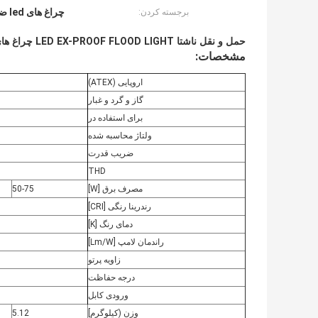
چراغ های led ضد انفجار 4 اینچی 100 وات
برجسته کردن:
حمل و نقل ناشتا LED EX-PROOF FLOOD LIGHT چراغ های LED ضد انفجار 100 وات
مشخصات:
اروپایی (ATEX)
گاز و گرد و غبار
برای استفاده در
ولتاژ محاسبه شده
ضریب قدرت
THD
مصرف برق [W]
50-75
رندرینا رنگی [CRI]
دمای رنگ [K]
راندمان لامپ [Lm/W]
زاویه پرتو
درجه حفاظت
ورودی کابل
وزن (کیلوگرم]
5.12