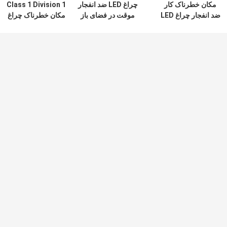
مکان خطرناک کار
چراغ LED ضد انفجار
Class 1 Division 1
ضد انفجار چراغ LED
موقت در فضای باز
مکان خطرناک چراغ
سیل 50 وات 150
Ip65 100w با صفحه
سیلاب لوازم
وات 200 وات ضد آب
آلومینیومی
روشنایی 120lm W
چراغ فلورسنت ضد انفجار
لامپ LED ضد انفجار
ATEX IECEx ضد انفجار نور فلورسنت نور لوله
LED T5 T8 قابل تنظیم
w 185w Anti
Proof
چراغ فلورسنت ضد انفجار فولاد ضد زنگ 590
میلی متر لامپ ضد شعله اضطراری 6 فوت
120 وات 50 وات 100 وات 150 وات 250 وات
2021 حمل و نقل جدید سقف LED چراغ
4' نور سایبان LED ضد انفجار 60 وات 100 وات
فلورسنت ضد شعله 0.6 متر 1.2 متر