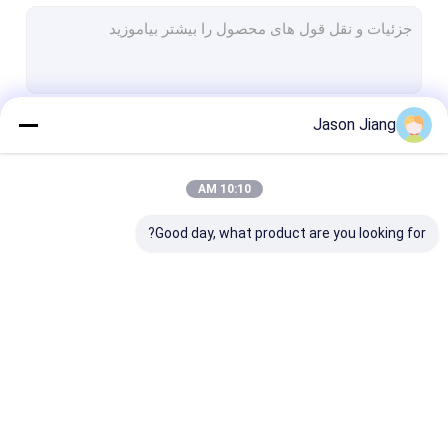
چراغ فلورسنت ضد انفجار
چراغ اضطراری ضد شعله
تابلوهای کنترل ضد شعله
Jason Jiang
ادامه هید
جعبه اتصال ضد انفجار
سوئیچ ضد انفجار
10:10 AM
دسته بندی های ما
دوشاخه و سوکت ضد انفجار
Good day, what product are you looking for?
اگزوز فن ضد انفجار
HID ضد انفجار
چراغ های هشدار ضد انفجار
روشنایی LED ضد انفجار
چراغ های LED ضد انفجار
لامپ LED ضد انفجار
گلند کابل ثابت