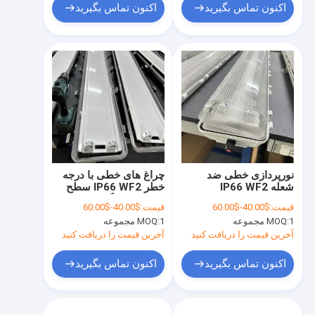
اکنون تماس بگیرید
اکنون تماس بگیرید
نورپردازی خطی ضد
چراغ های خطی با درجه
شعله IP66 WF2
خطر IP66 WF2 سطح
استاندارد مقاومت در
عملکرد پناهگاه، Ex Tb
قیمت:
$40.00-$60.00
قیمت:
$40.00-$60.00
برابر آب و هوا، Ex Tb
IIIC T80°C Db چراغ های
1 مجموعه
MOQ:
1 مجموعه
MOQ:
IIIC T80°C Db
معتبر برای تاسیسات
نورپردازی علامت گذاری
پردازش پتروشیمی
آخرین قیمت را دریافت کنید
آخرین قیمت را دریافت کنید
شده برای ساختمان های
پیچیده شیمیایی
اکنون تماس بگیرید
اکنون تماس بگیرید