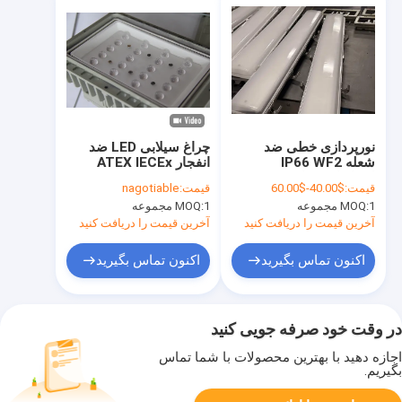
نورپردازی خطی ضد
چراغ سیلابی LED ضد
شعله IP66 WF2
انفجار ATEX IECEx
استاندارد مقاومت در
منطقه ۱ و ۲، ۱۰۰-۲۴۰
قیمت:
$40.00-$60.00
قیمت:
nagotiable
برابر آب و هوا، Ex Tb
وات، IP66، ۱۴۰ لومن بر
1 مجموعه
MOQ:
1 مجموعه
MOQ:
IIIC T80°C Db
وات، ۵ سال گارانتی
نورپردازی علامت گذاری
آخرین قیمت را دریافت کنید
آخرین قیمت را دریافت کنید
شده برای ساختمان های
پیچیده شیمیایی
اکنون تماس بگیرید
اکنون تماس بگیرید
در وقت خود صرفه جویی کنید
اجازه دهید با بهترین محصولات با شما تماس
بگیریم.