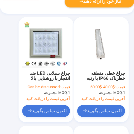
نیاز خود را ارائه دهید
چراغ خطی منطقه
چراغ سیلابی LED ضد
خطرناک IP66 با رتبه
انفجار با روشنایی بالا
محیطی WF2، چراغ
100-250 وات، حداکثر
قیمت:
$40.00-$60.00
قیمت:
Can be discussed
نواری گواهی شده Ex Tb
5700 کلوین دمای رنگ،
1 مجموعه
MOQ:
1 مجموعه
MOQ:
IIIC T80 درجه سانتیگراد
گارانتی خدمات 5 ساله
Db برای کارخانه‌های
برای مناطق خطرناک
آخرین قیمت را دریافت کنید
آخرین قیمت را دریافت کنید
صنعتی پتروشیمی
پمپ بنزین
اکنون تماس بگیرید
اکنون تماس بگیرید