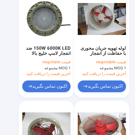
لوله تهویه جریان محوری
150W 6000K LED ضد
با حفاظت از انفجار
انفجار لامپ خلیج بالا
ATEX برای کاربردهای
قیمت:
negotiable
قیمت:
negotiate
صنایع شیمیایی و نفتی
1 مجموعه
MOQ:
1 مجموعه
MOQ:
آخرین قیمت را دریافت کنید
آخرین قیمت را دریافت کنید
اکنون تماس بگیرید
اکنون تماس بگیرید
صفحه اصلی
محصولات
فیلم های