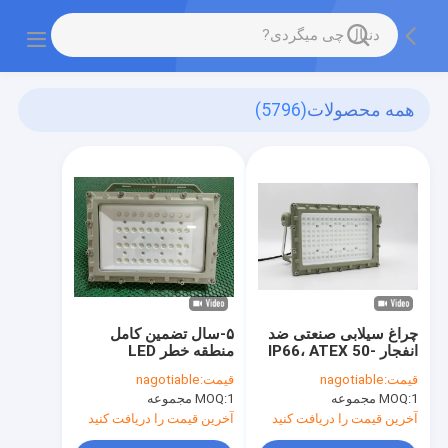
همه محصولات
(5796)
چراغ سیلابی صنعتی ضد
۵-سال تضمین کامل
انفجار IP66، ATEX 50-
منطقه خطر LED
240 وات، بهره نوری 140
نورپردازی سیلاب صنعتی
قیمت:
nagotiable
قیمت:
nagotiable
لومن بر وات، واجد
IP66 50-240W
1 مجموعه
MOQ:
1 مجموعه
MOQ:
شرایط IECEx منطقه 1 و
140lm/W ATEX IECEx
2، گارانتی خدمات 5 ساله
منطقه 1 و 2 معتبر
آخرین قیمت را دریافت کنید
آخرین قیمت را دریافت کنید