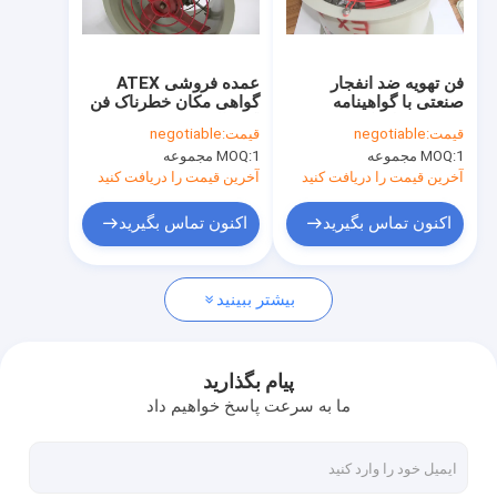
درباره ما
تور کارخانه
فن تهویه ضد انفجار
عمده فروشی ATEX
صنعتی با گواهینامه
گواهی مکان خطرناک فن
کنترل کیفیت
ATEX، تولید کننده فن
اکسیال 220V 380V
قیمت:
negotiable
قیمت:
negotiable
جریان محوری
1 مجموعه
MOQ:
1 مجموعه
MOQ:
220V/380V
با ما تماس بگیرید
آخرین قیمت را دریافت کنید
آخرین قیمت را دریافت کنید
اخبار
اکنون تماس بگیرید
اکنون تماس بگیرید
موارد
بیشتر ببینید
روشنایی LED ضد انفجار
پیام بگذارید
ما به سرعت پاسخ خواهیم داد
چراغ های LED ضد انفجار
لامپ LED ضد انفجار