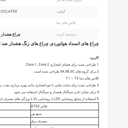
جریان آماده به کار:
≤50 میلی آمپر
گواهی:
,CCC,ATEX
کلاس های دما:
چراغ هشدار ضد انف
برجسته کردن:
چراغ های انسداد هوانوردی چراغ های زنگ هشدار ضد ا
کاربرد
1 طراحی شده برای فضای انفجاری Zone 1, Zone 2
2 برای گروه های IIA،IIB،IIC طراحی شده است
کلاس های دما T1 ~ T6
3 طراحی شده برای سایت هایی با جو انفجاری مانند بهره برداری نفت، پالایشگاه، ذخیره سازی، شیمی، پزشکی، تاسیسات نظامی و نظامی و غیره
4 برای نشان دادن سیگنال هشدار و سیگنال استفاده می شود
5 استفاده از منابع روشنایی LED با روشنایی بالا با ویژگی های مصرف انرژی کم، عمر طولانی و نگهداری رایگان
علائم ATEX
منبع نور
مصرف برق