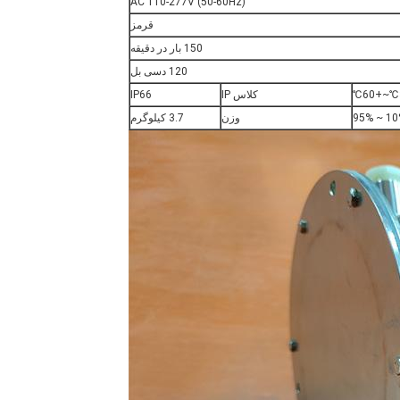
AC 110-277V (50-60Hz)
قرمز
150 بار در دقیقه
120 دسی بل
کلاس IP
IP66
10% ~ 
وزن
3.7 کیلوگرم