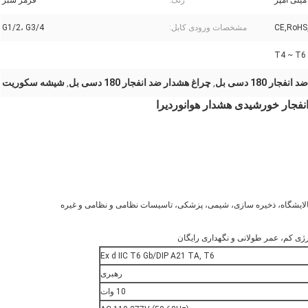
رنگ:
قرمز سبز
CE,RoHS
مشخصات ورودی کابل:
G1/2، G3/4
T4 ~ T6
جار 180 دسی بل
چراغ هشدار ضد انفجار 180 دسی بل
شیشه سکوریت
,
,
نفجار خورشیدی هشدار هوانوردی
را
Ex d IIC T6 Gb/DIP A21 TA, T6
رهبری
10 وات