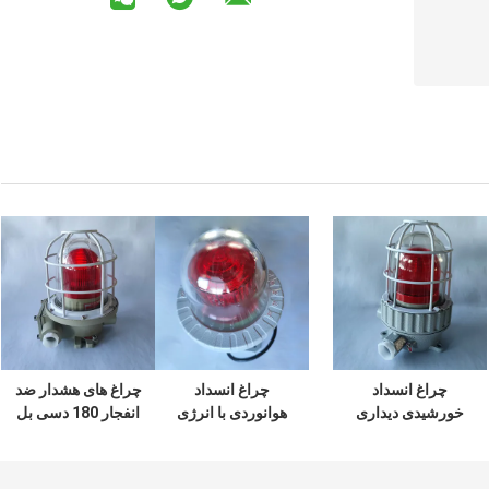
چراغ انسداد
چراغ انسداد
چراغ های هشدار ضد
خورشیدی دیداری
هوانوردی با انرژی
انفجار 180 دسی بل
صوتی IP66 120
خورشیدی برای
5-10 وات نشانگر
دسی بل
هواپیمای تاور کرین
آتش سوزی چرخش
هشدار T6
چپ شنیدنی داخل