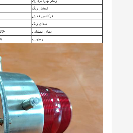
ولتاژ بهره برداری
انتشار رنگ
فرکانس فلاش
صدای زنگ
دمای عملیاتی
-30℃~+60℃
رطوبت
95%