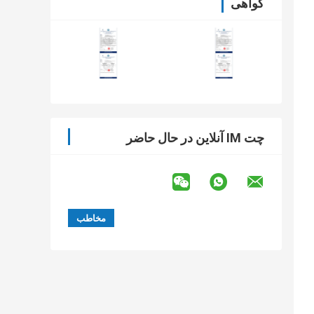
گواهی
چت IM آنلاین در حال حاضر