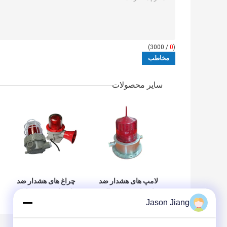
/ 3000)
0
(
سایر محصولات
لامپ های هشدار ضد
چراغ های هشدار ضد
انفجار معدن زغال
انفجار IP65 5 وات
Jason Jiang
سنگ 12 ولت 24
10 وات ضد آب مکان
ولت 36 ولت لامپ
های خطر آتش
بارق ال ای دی آلیاژ
سوزی