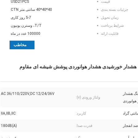
قیمت:
USD21PCS
جزئیات بسته بندی:
40*40*40 سانتی متر CTN
زمان تحویل:
5-7 روز کاری
شرایط پرداخت:
T/T، وسترن یونیون
قابلیت ارائه:
100000 عدد در ماه
مخاطب
زنگ هشدار
AC 36/110/220V,DC 12/24/36V
ولتاژ ورودی (v):
هوانوردی
کاربرد:
IIA,IIB,IIC
د انفجار
قدرت صدا:
180dB(A)