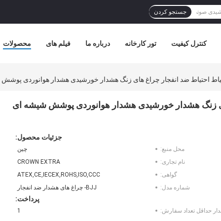
جستجو کردن
کنترل کیفیت
تور کارخانه
درباره ما
فیلم های
محصولات
راغ های زنگ هشدار خورشیدی هشدار هوانوردی پوشش شیشه ای
جزئیات محصول:
محل منبع:
چین
نام تجاری:
CROWN EXTRA
گواهی:
ATEX,CE,IECEX,ROHS,ISO,CCC
شماره مدل:
BJJ- چراغ های هشدار ضد انفجار
پرداخت:
دار حداقل تعداد سفارش:
1