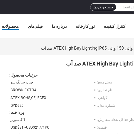
جستجو کردن
کنترل کیفیت
تور کارخانه
درباره ما
فیلم های
محصولات
جزئیات محصول:
محل منبع:
چین، جیانگ سو
نام تجاری:
CROWN EXTRA
گواهی:
ATEX,ROHS,CE,IECEX
شماره مدل:
GYD620
پرداخت:
دار حداقل تعداد سفارش:
1 کامپیوتر
قیمت:
USD$81~USD$217/1PC