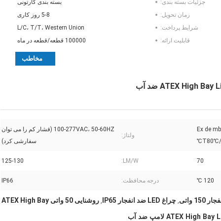
جزئیات بسته بندی:
بسته بندی کارتونی
زمان تحویل:
5-8 روز کاری
شرایط پرداخت:
L/C، T/T، Western Union
قابلیت ارائه:
100000 قطعه/قطعه در ماه
مخاطب
Ex de mb
100-277VAC، 50-60HZ (فشار کم را می توان
ولتاژ:
T80℃/
سفارشی کرد)
125-130
LM/W:
70
120 ℃
درجه محافظت:
IP66
چراغ LED ضد انفجار IP65
روشنایی 50 واتی ATEX High Bay
,
,