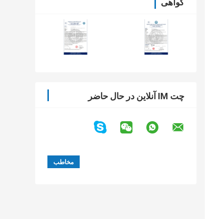
گواهی
چت IM آنلاین در حال حاضر