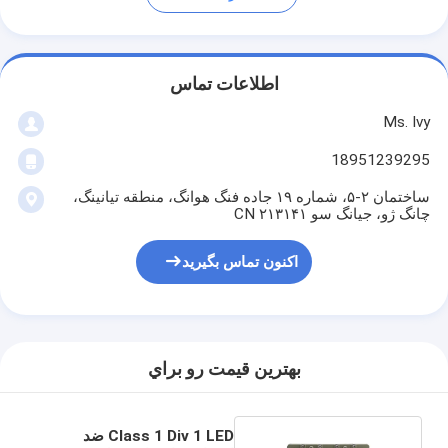
اطلاعات تماس
Ms. Ivy
18951239295
ساختمان ۲-۵، شماره ۱۹ جاده فنگ هوانگ، منطقه تیانینگ،
چانگ ژو، جیانگ سو ۲۱۳۱۴۱ CN
اکنون تماس بگیرید
بهترين قيمت رو براي
Class 1 Div 1 LED ضد