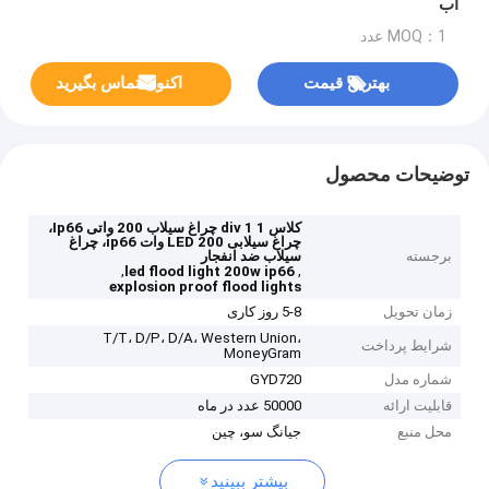
آب
MOQ：1 عدد
بهترین قیمت
اکنون تماس بگیرید
توضیحات محصول
کلاس 1 div 1 چراغ سیلاب 200 واتی Ip66،
چراغ سیلابی LED 200 وات ip66، چراغ
برجسته
سیلاب ضد انفجار
,
,
led flood light 200w ip66
explosion proof flood lights
زمان تحویل
5-8 روز کاری
T/T، D/P، D/A، Western Union،
شرایط پرداخت
MoneyGram
شماره مدل
GYD720
قابلیت ارائه
50000 عدد در ماه
محل منبع
جیانگ سو، چین
بیشتر ببینید