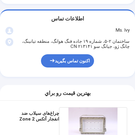
اطلاعات تماس
Ms. Ivy
ساختمان ۲-۵، شماره ۱۹ جاده فنگ هوانگ، منطقه تیانینگ،
چانگ ژو، جیانگ سو ۲۱۳۱۴۱ CN
اکنون تماس بگیرید
بهترين قيمت رو براي
چراغ‌های سیلاب ضد
انفجار آتکس Zone 2
IP66 50w تا 400w