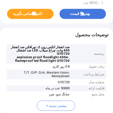
MOQ：1 عدد
بهترین قیمت
اکنون تماس بگیرید
توضیحات محصول
ضد انفجار اتکس زون 2، نورافکن ضد انفجار
400 وات، چراغ سیلاب LED ضد اشتعال
برجسته
GYD720
,
,
explosion proof floodlight 400w
flameproof led flood light GYD720
زمان تحویل
5-8 روز کاری
T/T، D/P، D/A، Western Union،
شرایط پرداخت
MoneyGram
شماره مدل
GYD720
قابلیت ارائه
50000 عدد در ماه
محل منبع
جیانگ سو، چین
بیشتر ببینید