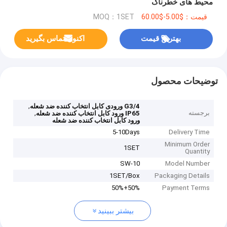
محیط های خطرناک
قیمت：$5.00-$60.00
MOQ：1SET
بهترین قیمت
اکنون تماس بگیرید
توضیحات محصول
,
G3/4 ورودی کابل انتخاب کننده ضد شعله
برجسته
,
IP65 ورود کابل انتخاب کننده ضد شعله
ورود کابل انتخاب کننده ضد شعله
5-10Days
Delivery Time
Minimum Order
1SET
Quantity
SW-10
Model Number
1SET/Box
Packaging Details
50%+50%
Payment Terms
بیشتر ببینید