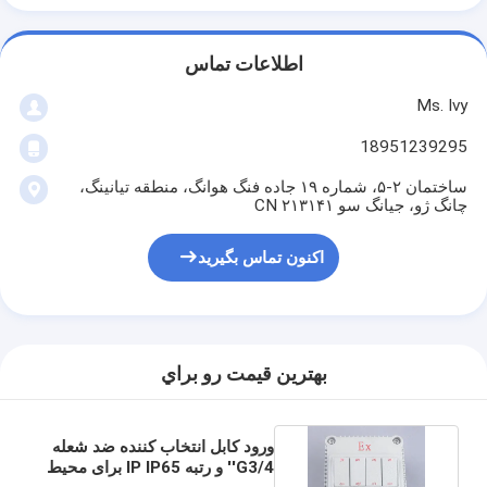
اطلاعات تماس
Ms. Ivy
18951239295
ساختمان ۲-۵، شماره ۱۹ جاده فنگ هوانگ، منطقه تیانینگ،
چانگ ژو، جیانگ سو ۲۱۳۱۴۱ CN
اکنون تماس بگیرید
بهترين قيمت رو براي
ورود کابل انتخاب کننده ضد شعله
G3/4'' و رتبه IP IP65 برای محیط