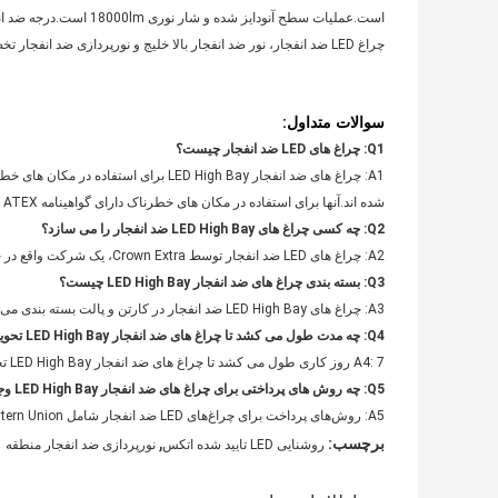
چراغ LED ضد انفجار، نور ضد انفجار بالا خلیج و نورپردازی ضد انفجار تخصص داریم.
سوالات متداول:
Q1: چراغ های LED ضد انفجار چیست؟
A1: چراغ های ضد انفجار LED High Bay بر
شده اند.آنها برای استفاده در مکان های خطرناک دارای گواهینامه CE، ROHS، ISO، ATEX هستند.
Q2: چه کسی چراغ های LED High Bay ضد انفجار را می سازد؟
A2: چراغ های LED ضد انفجار توسط Crown Extra، یک شرکت واقع در چین، استان جیانگ سو ساخته شده است.
Q3: بسته بندی چراغ های ضد انفجار LED High Bay چیست؟
A3: چراغ های LED High Bay ضد انفجار در کارتن و پالت بسته بندی می شوند.
Q4: چه مدت طول می کشد تا چراغ های ضد انفجار LED High Bay تحویل داده شود؟
A4: 7 روز کاری طول می کشد تا چراغ های ضد انفجار LED High Bay تحویل داده شود.
Q5: چه روش های پرداختی برای چراغ های ضد انفجار LED High Bay وجود دارد؟
A5: روش‌های پرداخت برای چراغ‌های LED ضد انفجار شامل T/T، Western Union و L/C است.
,
برچسب:
روشنایی LED تایید شده اتکس
نورپردازی ضد انفجار منطقه 1