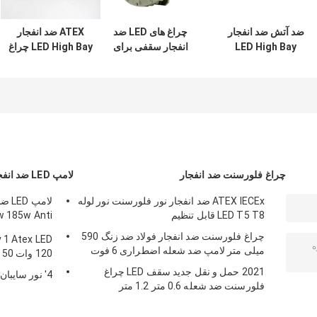
ضد آتش ضد انفجار
چراغ های LED ضد
ATEX ضد انفجار
LED High Bay
انفجار سقفی برای
LED High Bay چراغ
Lights 22000
پوسته فشار قالب
150w 120 درجه گاز
Lumen 75w Indoor
SMC 75w انبار
محیط روشنایی بالا
Outdoor
چراغ فلورسنت ضد انفجار
لامپ LED ضد انفجار
ATEX IECEx ضد انفجار نور فلورسنت نور لوله
LED T5 T8 قابل تنظیم
w 185w Anti
Proof
چراغ فلورسنت ضد انفجار فولاد ضد زنگ 590
میلی متر لامپ ضد شعله اضطراری 6 فوت
120 وات 50 وات 100 وات 150 وات 250 وات
2021 حمل و نقل جدید سقف LED چراغ
4' نور سایبان LED ضد انفجار 60 وات 100 وات
فلورسنت ضد شعله 0.6 متر 1.2 متر