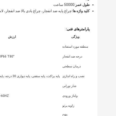
طول عمر:
50000 ساعت
کلید واژه ها:
چراغ پایه ضد انفجار، چراغ بادی بالا ضد انفجار، لا
پارامترهای فنی:
ویژگی
ارزش
منطقه مورد استفاده
درجه ضد انفجار
 IP66 T80°
درمان سطحی
نصب و راه اندازی
پایه براکت، پایه سقفی، پایه دیواری 30 درجه، پایه دیواری 90 درجه، پایه فلنجی
شار نورانی
ولتاژ ورودی
/50~60HZ
زاویه پرتو
CRI