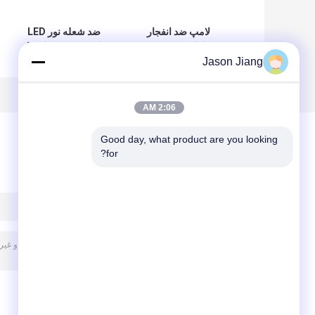
لامپ ضد انفجار
ضد شعله نور LED
سایبان LED High
طبقه بندی ضد انفجار
Jason Jiang
Bay Lights 100W
منطقه 1 کلاس 1
150W 200W Ex
منطقه 2 90w
Proof Spot Lamp
2:06 AM
Good day, what product are you looking 
for?
پیغام بگذارید