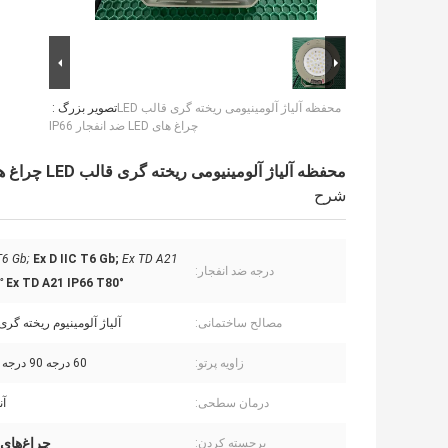
محفظه آلیاژ آلومینیومی ریخته گری قالب LED
تصویر بزرگ :
چراغ های LED ضد انفجار IP66
محفظه آلیاژ آلومینیومی ریخته گری قالب LED چراغ های LED ضد انفجار IP66
شرح
T6 Gb;
Ex D IIC T6 Gb;
Ex TD A21
درجه ضد انفجار:
°
Ex TD A21 IP66 T80°
مصالح ساختمانی:
آلیاژ آلومینیوم ریخته گر
زاویه پرتو:
60 درجه 90 درجه 120 درجه
درمان سطحی:
آن
چراغ‌های LED ضد انفجا
برجسته کردن: