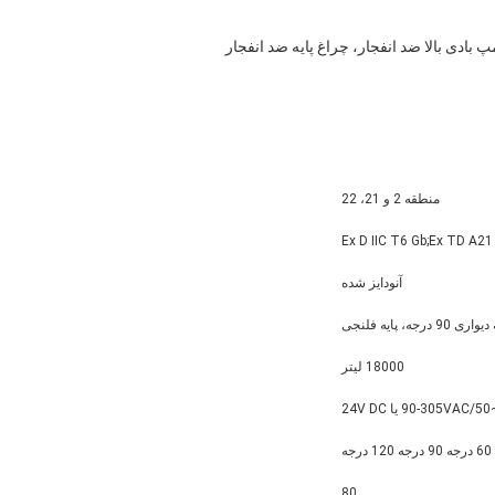
مپ بادی بالا ضد انفجار، چراغ پایه ضد انفجار
منطقه 2 و 21، 22
Ex D IIC T6 Gb;Ex TD A21
آنودایز شده
18000 لیتر
90-305VAC یا 24V DC
60 درجه 90 درجه 120 درجه
80