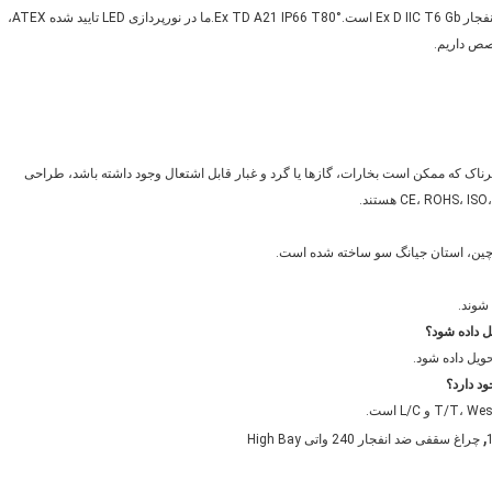
است.عملیات سطح آنودایز شده و شار نوری 18000lm است.درجه ضد انفجار Ex D IIC T6 Gb است.Ex TD A21 IP66 T80°.ما در نورپردازی LED تایید شده ATEX،
ای استفاده در مکان های خطرناک که ممکن است بخارات، گازها یا گرد و غبار قابل اشتعال وجود داشته باشد، طراحی
,
چراغ سقفی ضد انفجار 240 واتی High Bay