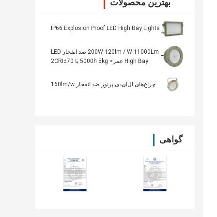
بهترین محصولات
IP66 Explosion Proof LED High Bay Lights
200W 120lm / W 11000Lm ضد انفجار LED
High Bay عمر> 5000h 5kg با 70±2CRI
چراغ‌های ال‌ای‌دی پرنور ضد انفجار 160lm/w
گواهی