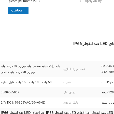
2000 pieces per month
Supply Ability:
مخاطب
Ex D IIC 
پایه براکت، پایه سقفی، پایه دیواری 30 درجه، پایه
نصب و راه اندازی:
IP66 T80
دیواری 90 درجه، پایه فلنجی
ی دایکاست
قدرت:
50 وات، 100 وات، 150 وات، قابل تنظیم
دمای رنگ:
5500K-6500K
ودایز شده
ولتاژ ورودی:
90-305VAC/50~60HZ یا 24V DC
ر
چراغ‌های LED ضد انفجار IP66
چراغ‌های LED ضد انفجار IP66
,
,