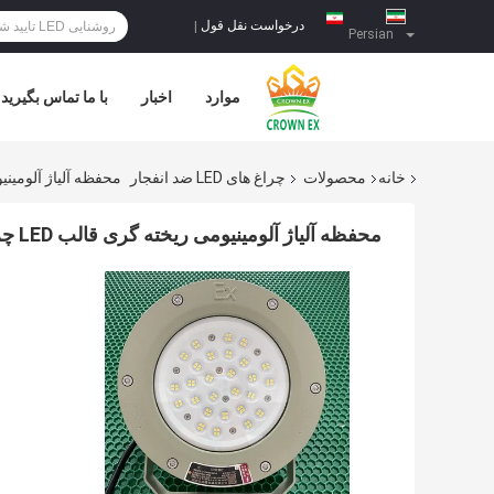
درخواست نقل قول
|
Persian
موارد
اخبار
با ما تماس بگیرید
خانه
محصولات
چراغ های LED ضد انفجار
محفظه آلیاژ آلومینیومی ریخته گری 
محفظه آلیاژ آلومینیومی ریخته گری قالب LED چراغ های LED ضد انفجار IP66