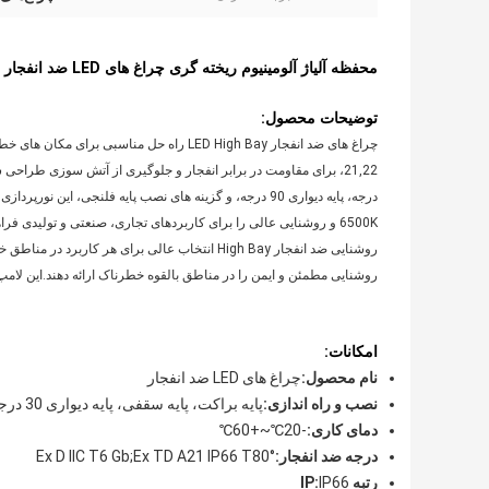
محفظه آلیاژ آلومینیوم ریخته گری چراغ های LED ضد انفجار IP66 -20℃~+60℃ دمای کاری
توضیحات محصول:
6500K و روشنایی عالی را برای کاربردهای تجاری، صنعتی و تولیدی فراهم می کند.
روشنایی مطمئن و ایمن را در مناطق بالقوه خطرناک ارائه دهند.این لامپ‌
امکانات:
نام محصول:
چراغ های LED ضد انفجار
نصب و راه اندازی:
پایه براکت، پایه سقفی، پایه دیواری 30 درجه، پایه دیواری 90 درجه، پایه فلنجی
دمای کاری:
-20℃~+60℃
درجه ضد انفجار:
Ex D IIC T6 Gb;Ex TD A21 IP66 T80°
رتبه IP:
IP66