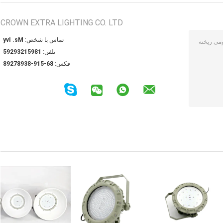
CROWN EXTRA LIGHTING CO. LTD
تماس با شخص:
Ms. Ivy
تلفن:
18951239295
فکس:
86-519-83987298