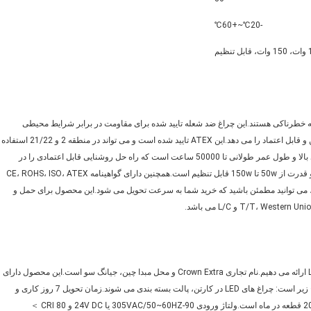
-20℃~+60℃
 راه‌حل مناسبی برای هر منطقه خطرناکی هستند.این چراغ ضد شعله تایید شده برای مقاومت در برابر شرایط محیطی
سخت طراحی شده است و به شما اطمینان از یک راه حل روشنایی ایمن و قابل اعتماد را می دهد.این ATEX تایید شده است و می تواند در منطقه 2 و 21/22 استفاده
شود و طیف گسترده ای از کاربردها را ارائه می دهد.دارای راندمان انرژی بالا و طول عمر طولانی تا 50000 ساعت است که راه حل روشنایی قابل اعتمادی را در
اختیار شما قرار می دهد.دمای رنگ از 5500K-6500K قابل تنظیم است و قدرت از 50w تا 150w قابل تنظیم است.همچنین دارای گواهینامه CE، ROHS، ISO، ATEX
یع 7 روز کاری و توانایی عرضه 2000 قطعه در ماه، می توانید مطمئن باشید که خرید شما به سرعت تحویل می شود.این محصول برای حمل و
ما خدمات سفارشی شده ای را برای چراغ های ضد انفجار LED High Bay ارائه می دهیم.نام تجاری Crown Extra و محل مبدا چین، جیانگ سو است.این محصول دارای
گواهینامه CE، ROHS، ISO و ATEX می باشد.جزئیات بسته بندی به شرح زیر است: چراغ های LED در کارتن، پالت بسته بندی می شوند.زمان تحویل 7 روز کاری و
شرایط پرداخت T/T، Western Union، L/C می باشد.توانایی عرضه 2000 قطعه در ماه است.ولتاژ ورودی 90-305VAC/50~60HZ یا 24V DC و CRI 80 ＞