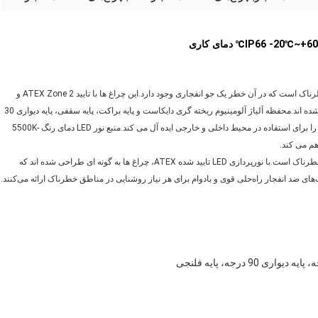
چراغ های ضد انفجار LED High Bay راه حل مناسبی برای مکان های خطرناک است که در آن خطر یک جو انفجاری وجود دارد.این چراغ ها با تایید ATEX Zone 2 و
21,22، برای مقاومت در برابر انفجار و جلوگیری از آتش سوزی طراحی شده اند.محفظه آلیاژ آلومینیوم ریخته گری دایکاست و پایه براکت، پایه سقفی، پایه دیواری 30
درجه، پایه دیواری 90 درجه، و گزینه های نصب پایه فلنجی، این نورپردازی را برای استفاده در محیط داخلی و خارجی ایده آل می کند.منبع نور LED دمای رنگ 5500K-
روشنایی ضد انفجار High Bay انتخاب عالی برای هر کاربرد در مناطق خطرناک است.با نورپردازی LED تایید شده ATEX، چراغ ها به گونه ای طراحی شده اند که
های ضد انفجار راه‌حلی قوی و بادوام برای هر نیاز روشنایی در مناطق خطرناک ارائه می‌کنند.