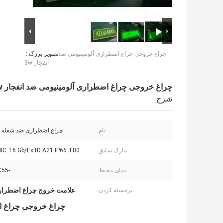
چراغ خروجی چراغ اضطراری آلومینیومی ضد
تصویر بزرگ :
انفجار 3w
چراغ خروجی چراغ اضطراری آلومینیومی ضد انفجار 3w
شرح
نام:
چراغ اضطراری ضد شعله ض
مارک سابق:
 IIC T6 Gb/Ex tD A21 IP66 T80℃
دمای محیط:
-55℃~+60℃
علامت خروج چراغ اضطراری 3 
برجسته کردن:
چراغ خروجی چراغ اض