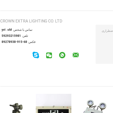
CROWN EXTRA LIGHTING CO. LTD
تماس با شخص:
Ms. Ivy
تلفن:
18951239295
فکس:
86-519-83987298