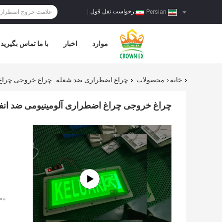
درخواست نقل قول
|
Persian
موارد
اخبار
با ما تماس بگیرید
خانه
محصولات
چراغ اضطراری ضد شعله
چراغ خروجی چراغ ا
چراغ خروجی چراغ اضطراری آلومینیومی ضد انفجار
مق