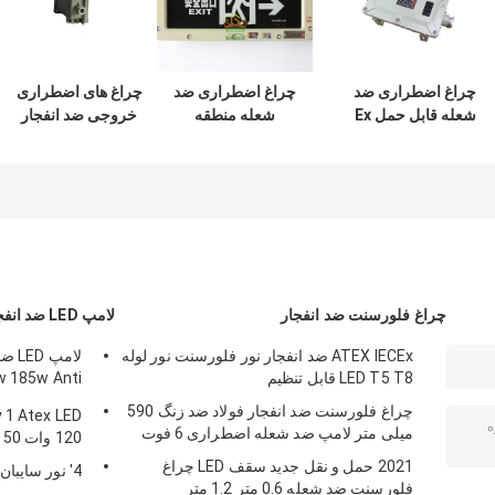
چراغ اضطراری ضد
چراغ اضطراری ضد
چراغ های اضطراری
شعله قابل حمل Ex
شعله منطقه
خروجی ضد انفجار
D IIB Well Glass
خطرناک 3 وات قابل
کلاس 1 Div 2 پایه
Light Fast
شارژ 3.6 ولت
دیواری 220 ولت
Rechargeable
چراغ فلورسنت ضد انفجار
لامپ LED ضد انفجار
ATEX IECEx ضد انفجار نور فلورسنت نور لوله
LED T5 T8 قابل تنظیم
w 185w Anti
Proof
چراغ فلورسنت ضد انفجار فولاد ضد زنگ 590
میلی متر لامپ ضد شعله اضطراری 6 فوت
120 وات 50 وات 100 وات 150 وات 250 وات
2021 حمل و نقل جدید سقف LED چراغ
4' نور سایبان LED ضد انفجار 60 وات 100 وات
فلورسنت ضد شعله 0.6 متر 1.2 متر