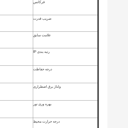
فرکانس
ضریب قدرت
علامت سابق
رتبه بندی IP
درجه حفاظت
ولتاژ برق اضطراری
بهره وری نور
درجه حرارت محیط