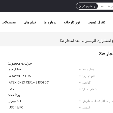
جستجو کردن
کنترل کیفیت
تور کارخانه
درباره ما
فیلم های
محصولات
ضطراری آلومینیومی ضد انفجار 3w
 3w
جزئیات محصول:
محل منبع:
جیانگ سو
نام تجاری:
CROWN EXTRA
گواهی:
ATEX CNEX CERoHS ISO9001
شماره مدل:
BYY
پرداخت:
دار حداقل تعداد سفارش:
1 کامپیوتر
قیمت:
USD45/PC