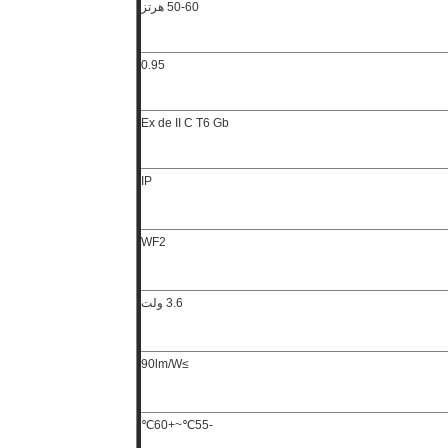
50-60 هرتز
0.95
Ex de II C T6 Gb
IP
WF2
3.6 ولت
≥90lm/W
-55℃~+60℃