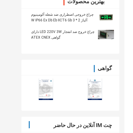
بهترین محصولات
چراغ خروجی اضطراری ضد شعله آلومینیوم
آلیاژ 2 * 3 W IP66 Ex Db Eb IICT6 Gb
چراغ خروج ضد انفجار LED 220V 3W دارای
گواهی ATEX CNEX
گواهی
چت IM آنلاین در حال حاضر