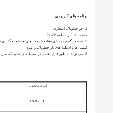
برنامه های کاربردی
1. جو خطرناک انفجاری
منطقه 1، 2 و منطقه 21،22
2. به طور گسترده برای نشانه خروج ایمنی و علامت گذاری بر روی سکوهای مختلف دریایی، تانکرهای شیمیایی، LNG استفاده می شود
کشتی ها و اسکله های بار خطرناک و غیره
3. می تواند به طور قابل اعتماد در محیط های شدید که به راحتی تحت تأثیر رطوبت، لرزش یا خوردگی قرار می گیرد، کار کند.
قدرت محصول
ولتاژ ورودی