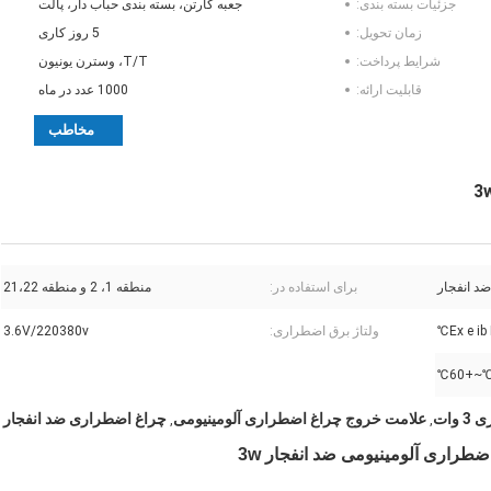
جزئیات بسته بندی:
جعبه کارتن، بسته بندی حباب دار، پالت
زمان تحویل:
5 روز کاری
شرایط پرداخت:
T/T، وسترن یونیون
قابلیت ارائه:
1000 عدد در ماه
مخاطب
د انفجار
برای استفاده در:
منطقه 1، 2 و منطقه 21،22
Ex e ib
ولتاژ برق اضطراری:
3.6V/220380v
وات
علامت خروج چراغ اضطراری آلومینیومی
چراغ اضطراری ضد انفجار
,
,
طراری آلومینیومی ضد انفجار 3w