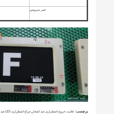
عمر سرویس
,
برچسب:
علامت خروج اضطراری ضد انفجار
چراغ اضطراری LED ضد انفجار 2x3w IP65