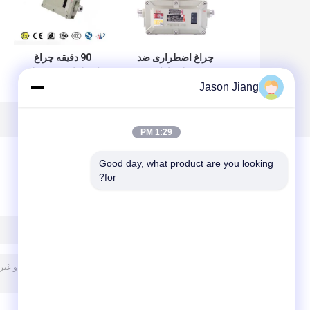
چراغ اضطراری ضد
90 دقیقه چراغ
شعله دارای
اضطراری دو نقطه
Jason Jiang
گواهینامه ATEX با
خطرناک مکان های
منطقه باتری 1 2
خطرناک
1:29 PM
Good day, what product are you looking 
for?
پیغام بگذارید