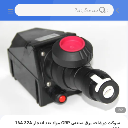
2
/
2
سوکت دوشاخه برق صنعتی GRP مواد ضد انفجار 16A 32A