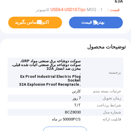
63A
قیمت：USD64-USD107/pc
MOQ：1 کامپیوتر
بهترین قیمت
اکنون تماس بگیرید
توضیحات محصول
سوکت دوشاخه برق صنعتی مواد GRP،
سوکت دوشاخه برق صنعتی اثبات شده قبلی،
مخزن ضد انفجار 32A
برجسته
,
Ex Proof Industrial Electric Plug
Socket
,
32A Explosion Proof Receptacle
جزئیات بسته بندی
کارتن
زمان تحویل
7 روز
شرایط پرداخت
T/T
شماره مدل
BCZ8030
قابلیت ارائه
50000PCS در ماه