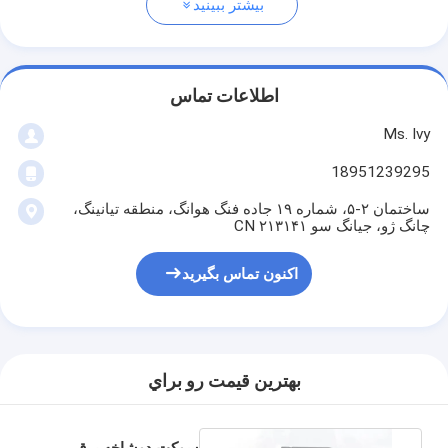
بیشتر ببینید
اطلاعات تماس
Ms. Ivy
18951239295
ساختمان ۲-۵، شماره ۱۹ جاده فنگ هوانگ، منطقه تیانینگ،
چانگ ژو، جیانگ سو ۲۱۳۱۴۱ CN
اکنون تماس بگیرید
بهترين قيمت رو براي
سوکت دوشاخه برق