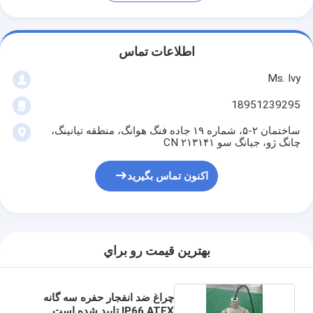
اطلاعات تماس
Ms. Ivy
18951239295
ساختمان ۲-۵، شماره ۱۹ جاده فنگ هوانگ، منطقه تیانینگ،
چانگ ژو، جیانگ سو ۲۱۳۱۴۱ CN
اکنون تماس بگیرید
بهترين قيمت رو براي
چراغ ضد انفجار حفره سه گانه
IP66 ATEX تایید شده است