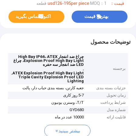
قیمت：usd126-195per piece
MOQ：1 قطعه
بهترین قیمت
اکنون تماس بگیرید
توضیحات محصول
چراغ ضد انفجار High Bay IP66، ATEX
Explosion Proof High Bay Light، چراغ
LED ضد انفجار سه حفره
برجسته
,
,
ATEX Explosion Proof High Bay Light
Triple Cavity Explosion Proof LED
Lighting
جزئیات بسته بندی
جعبه کارتن، بسته بندی حباب دار، پالت
زمان تحویل
5-7 روز کاری
شرایط پرداخت
T/T، وسترن یونیون
شماره مدل
GYD680
قابلیت ارائه
10000 عدد در ماه
بیشتر ببینید