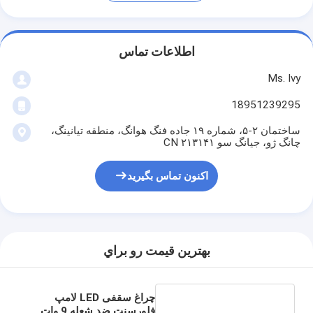
اطلاعات تماس
Ms. Ivy
18951239295
ساختمان ۲-۵، شماره ۱۹ جاده فنگ هوانگ، منطقه تیانینگ،
چانگ ژو، جیانگ سو ۲۱۳۱۴۱ CN
اکنون تماس بگیرید
بهترين قيمت رو براي
چراغ سقفی LED لامپ
فلورسنت ضد شعله 9 وات