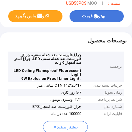
قیمت：USD58PCS
MOQ：1
بهترین قیمت
اکنون تماس بگیرید
توضیحات محصول
چراغ فلورسنت ضد شعله سقف، چراغ
فلورسنت ضد شعله سقف LED، چراغ آستر
ضد انفجار 9 وات
برجسته
,
LED Ceiling Flameproof Fluorescent
Light
,
9W Explosion Proof Liner Light
جزئیات بسته بندی
CTN 142*25*17 سانتی متر
زمان تحویل
5-7 روز کاری
شرایط پرداخت
T/T، وسترن یونیون
شماره مدل
چراغ فلورسنت ضد انفجار BYS
قابلیت ارائه
100000 عدد در ماه
بیشتر ببینید