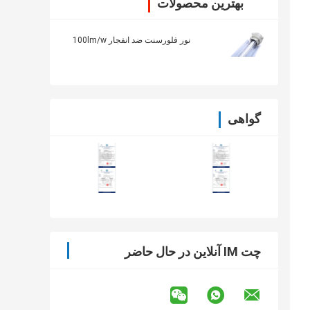
بهترین محصولات
نور فلورسنت ضد انفجار 100lm/w
گواهی
چت IM آنلاین در حال حاضر