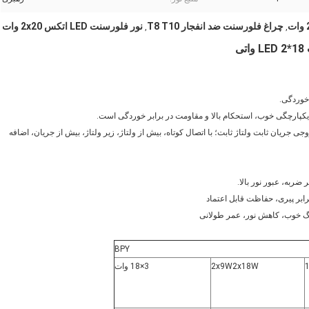
چراغ فلورسنت ضد انفجار T8 T10
نور فلورسنت LED اتکس 2x20 وات
,
,
ی
جی جریان ثابت ولتاژ ثابت؛ با اتصال کوتاه، بیش از ولتاژ، زیر ولتاژ، بیش از جریان، اضافه
BPY
2x9W2x18W
3×18 وات