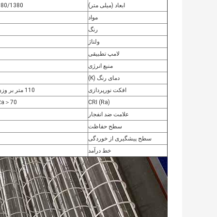
ابعاد (میلی متر)
780/1380
مواد
رنگ
ولتاژ
لامپ تطبیقی
منبع انرژی
دمای رنگ (K)
افکت نورپردازی
110 متر بر وزن
Ra
＞
70
CRI (Ra)
علامت ضد انفجار
سطح حفاظت
سطح پیشگیری از خوردگی
خط درآمد