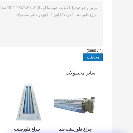
/ 3000)
0
(
سایر محصولات
چراغ فلورسنت ضد
چراغ فلورسنت