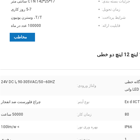
جزئیات بسته بندی:
CTN 142*25*17 سانتی متر
زمان تحویل:
5-7 روز کاری
شرایط پرداخت:
T/T، وسترن یونیون
قابلیت ارائه:
100000 عدد در ماه
مخاطب
گانه خطی
90-305VAC/50~60HZ یا 24V DC
ولتاژ ورودی:
Ex d IIC
نوع آیتم:
چراغ فلورسنت ضد انفجار
80
زمان کار:
50000 ساعت
IP66
بهره وری نور:
> 100lm/w
1
منبع نور:
رهبری