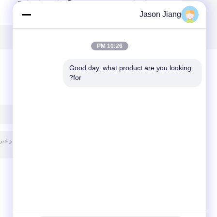
انفجار پمپ بنزین
آویزان ضد انفجار 5
Jason Jiang
نفت 600 میلی متر
فوت دوقلو IP67 2
1200 میلی متر 900
فوت 3 فوت 4 فوت
میلی متر
1.2 متر سه گاراژ ضد
زنگ
10:26 PM
Good day, what product are you looking 
for?
پیغام بگذارید