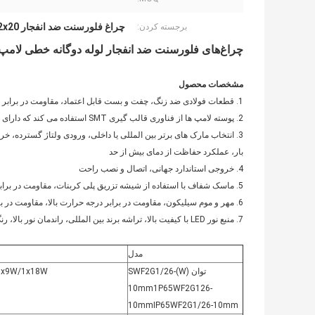
چراغ فلورسنت ضد انفجار 2x20 وات
برجسته کردن:
چراغ‌های فلورسنت ضد انفجار لوله دوگانه خطی لامپ LED 2*18 وات
مشخصات محصول
1. قطعات فولادی ضد زنگ، چفت و بست قابل اعتماد، مقاومت در برابر خوردگی.
2. پوسته لامپ ها از فناوری قالب گیری SMT استفاده می کند که دارای یکپارچگی خوب، استحکام بالا و مقاومت در برابر خوردگی است.
3. انتخاب مارک های برتر بین المللی یا داخلی، ورودی ولتاژ گسترده، خرو
بار، عملکرد حفاظت از دمای بیش از حد
4. خروجی استاندارد جهانی، اتصال و نصب راحت
5. ماسک شفاف با استفاده از شیشه تزریق پلی کربنات، مقاومت در برابر ضربه، عبور نور بالا.
6. مهر و موم سیلیکون، مقاومت در برابر درجه حرارت بالا، مقاومت در برابر پیری، حفاظت قابل اعتماد
7. منبع نور LED با کیفیت بالا، تراشه برند بین المللی، راندمان نور بالا، رنگ خوب، کاهش نور، عمر طولانی
مدل
توان (W
)
SWF2G1/26-
1x9W/1x18W
10mm1P65WF2G126-
10mmIP65WF2G1/26-10mm