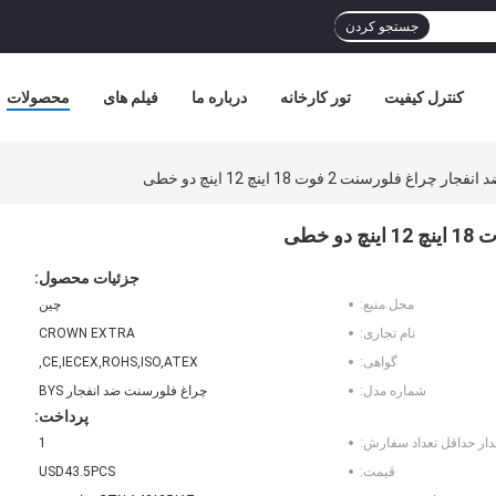
جستجو کردن
کنترل کیفیت
تور کارخانه
درباره ما
فیلم های
محصولات
جزئیات محصول:
محل منبع:
چین
نام تجاری:
CROWN EXTRA
گواهی:
CE,IECEX,ROHS,ISO,ATEX,
شماره مدل:
چراغ فلورسنت ضد انفجار BYS
پرداخت:
دار حداقل تعداد سفارش:
1
قیمت:
USD43.5PCS