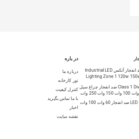
در باره
لامپ LED ضد انفجار آتکس Industrial LED
درباره ما
Lighting Zone 1 120w 150
تور کارخانه
Class 1 Div 1 Atex LED ضد انفجار چراغ سیل
کنترل کیفیت
با ما تماس بگیرید
اخبار
نقشه سایت