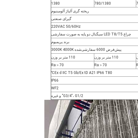
1380
780/1380
ریخته گری آلیاژ آلومینیوم
گیرای صنعتی
220VAC 50/60Hz
چراغ LED T8/T5 سیگنال دو پایه به صورت سفارشی
برند پریمیوم
پیش‌فرض 6000 سفارشی‌شده 3000K 4000K
110 متر بر وزن
110 متر بر وزن
Ra
＞
70
Ra
＞
70
Ex d IIC T5 Gb/Ex tD A21 IP66 T80℃
IP66
WF2
G3/4"، G1/2" و غیره