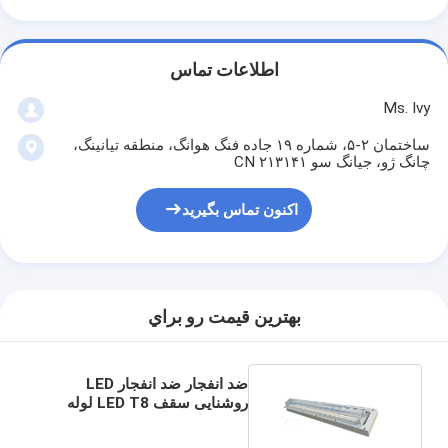
اطلاعات تماس
Ms. Ivy
ساختمان ۲-۵، شماره ۱۹ جاده فنگ هوانگ، منطقه تیانینگ،
چانگ ژو، جیانگ سو ۲۱۳۱۴۱ CN
اکنون تماس بگیرید
بهترين قيمت رو براي
ضد انفجار ضد انفجار LED
روشنایی سقف LED T8 لوله
فلورسنت 1200mm