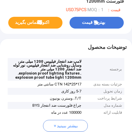
فلورسنت 1200mm
قیمت：USD75PCS
MOQ：1
بهترین قیمت
اکنون تماس بگیرید
توضیحات محصول
لامپ ضد انفجار فیلیپس 1200 میلی متر،
وسایل روشنایی ضد انفجار فیلیپس، نور لوله
برجسته
ضد انفجار 1200 میلی متر
,
,
explosion proof lighting fixtures
explosion proof tube light 1200mm
جزئیات بسته بندی
CTN 142*25*17 سانتی متر
زمان تحویل
5-7 روز کاری
شرایط پرداخت
T/T، وسترن یونیون
شماره مدل
چراغ فلورسنت ضد انفجار BYS
قابلیت ارائه
100000 عدد در ماه
بیشتر ببینید