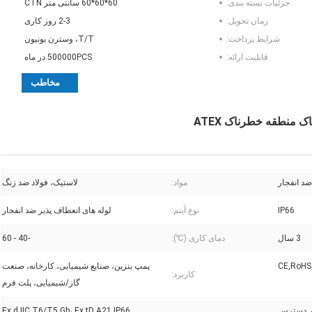
جزئیات بسته بندی:
60*60*60 سانتی متر CTN
زمان تحویل:
2-3 روز کاری
شرایط پرداخت:
T/T، وسترن یونیون
قابلیت ارائه:
500000PCS در ماه
مخاطب
ضد انفجار
مواد:
لاستیک، فولاد ضد زنگ
IP66
نوع آیتم:
لوله های انعطاف پذیر ضد انفجار
3 سال
دمای کاری (℃):
-40 - 60
CE,RoHS
پمپ بنزین، صنایع شیمیایی، کارخانه، صنعت
کاربرد:
گاز/شیمیایی، پلت فرم
ر دسترس
Ex d IIC T6/T5 Gb، Ex tD A21 IP66