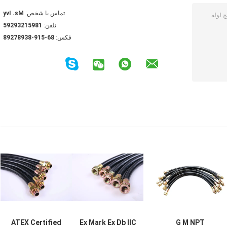
تماس با شخص:
Ms. Ivy
تلفن:
18951239295
فکس:
86-519-83987298
ATEX Certified
Ex Mark Ex Db IIC
G M NPT