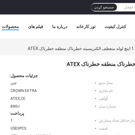
جستجو کردن
کنترل کیفیت
تور کارخانه
درباره ما
فیلم های
محصولات
جزئیات محصول:
محل منبع:
چین
نام تجاری:
CROWN EXTRA
گواهی:
ATEX,CE
شماره مدل:
BNG-I
پرداخت:
دار حداقل تعداد سفارش:
1
قیمت:
USD3PCS