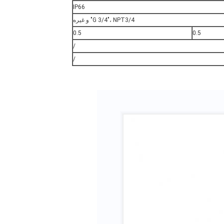
IP66
G 3/4"، NPT3/4" و غیره
0.5
0.5
/
/