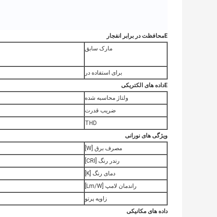
E
محافظت در برابر انفجار
مارک سابق
برای استفاده در
E
داده های الکتریکی
ولتاژ محاسبه شده
ضریب قدرت
THD
ویژگی های نورانی
مصرف برق [W]
رندر رنگ [CRI]
دمای رنگ [K]
راندمان لامپ [Lm/W]
زاویه پرتو
داده های مکانیکی