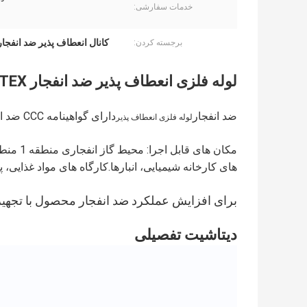
خدمات سفارشی:
کانال انعطاف پذیر ضد انفجار /2
برجسته کردن:
لوله فلزی انعطاف پذیر ضد انفجار ATEX برای مناطق خطرناک می تواند سفارشی شود
ضد انفجار
دارای گواهینامه CCC ضد انفجار، اتحادیه اروپا ATEX، TUV، ROHS، گواهینامه ISO CE.
لوله فلزی انعطاف پذیر
های کارخانه شیمیایی، انبارها.کارگاه های مواد غذایی، پمپ
برای افزایش عملکرد ضد انفجار محصول با تجهیزا
دیتاشیت تفصیلی